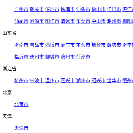
广州市
韶关市
深圳市
珠海市
汕头市
佛山市
江门市
湛江
汕尾市
河源市
阳江市
清远市
东莞市
中山市
潮州市
揭阳
山东省
济南市
青岛市
淄博市
枣庄市
东营市
烟台市
潍坊市
济宁
临沂市
德州市
聊城市
滨州市
菏泽市
浙江省
杭州市
宁波市
温州市
嘉兴市
湖州市
绍兴市
金华市
衢州
北京
北京市
天津
天津市