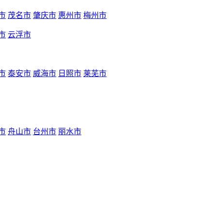
市
茂名市
肇庆市
惠州市
梅州市
市
云浮市
市
泰安市
威海市
日照市
莱芜市
市
舟山市
台州市
丽水市