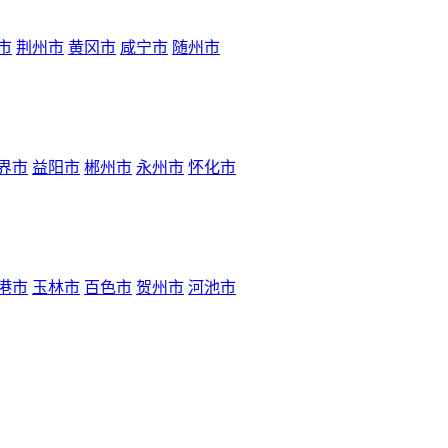
市
荆州市
黄冈市
咸宁市
随州市
界市
益阳市
郴州市
永州市
怀化市
港市
玉林市
百色市
贺州市
河池市