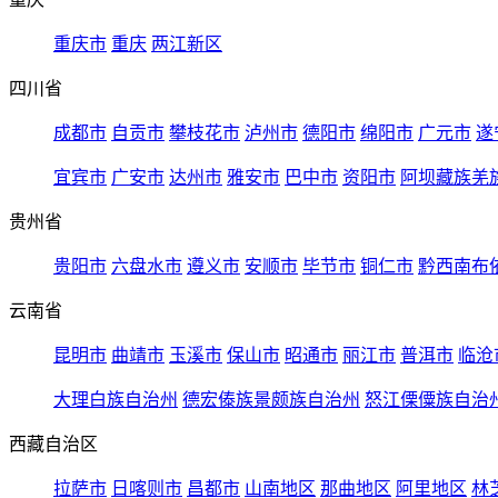
重庆市
重庆
两江新区
四川省
成都市
自贡市
攀枝花市
泸州市
德阳市
绵阳市
广元市
遂
宜宾市
广安市
达州市
雅安市
巴中市
资阳市
阿坝藏族羌
贵州省
贵阳市
六盘水市
遵义市
安顺市
毕节市
铜仁市
黔西南布
云南省
昆明市
曲靖市
玉溪市
保山市
昭通市
丽江市
普洱市
临沧
大理白族自治州
德宏傣族景颇族自治州
怒江傈僳族自治
西藏自治区
拉萨市
日喀则市
昌都市
山南地区
那曲地区
阿里地区
林