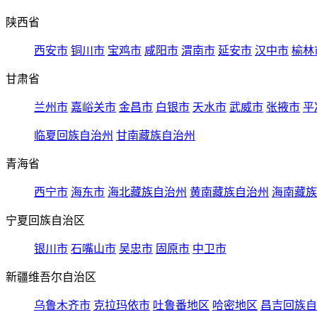
陕西省
西安市
铜川市
宝鸡市
咸阳市
渭南市
延安市
汉中市
榆林
甘肃省
兰州市
嘉峪关市
金昌市
白银市
天水市
武威市
张掖市
平
临夏回族自治州
甘南藏族自治州
青海省
西宁市
海东市
海北藏族自治州
黄南藏族自治州
海南藏族
宁夏回族自治区
银川市
石嘴山市
吴忠市
固原市
中卫市
新疆维吾尔自治区
乌鲁木齐市
克拉玛依市
吐鲁番地区
哈密地区
昌吉回族自