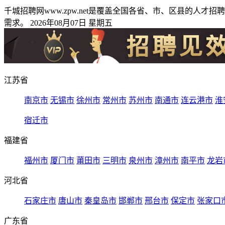
千城招聘网www.zpw.net是覆盖全国各省、市、区县的
需求。 2026年08月07日 星期五
江苏省
南京市
无锡市
徐州市
常州市
苏州市
南通市
连云港市
淮
宿迁市
福建省
福州市
厦门市
莆田市
三明市
泉州市
漳州市
南平市
龙岩
河北省
石家庄市
唐山市
秦皇岛市
邯郸市
邢台市
保定市
张家口
广东省