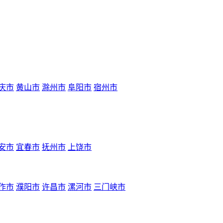
庆市
黄山市
滁州市
阜阳市
宿州市
安市
宜春市
抚州市
上饶市
作市
濮阳市
许昌市
漯河市
三门峡市