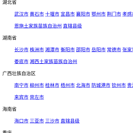
湖北省
武汉市
黄石市
十堰市
宜昌市
襄阳市
鄂州市
荆门市
孝感
恩施土家族苗族自治州
直辖县级
湖南省
长沙市
株洲市
湘潭市
衡阳市
邵阳市
岳阳市
常德市
张家
娄底市
湘西土家族苗族自治州
广西壮族自治区
南宁市
柳州市
桂林市
梧州市
北海市
防城港市
钦州市
贵
来宾市
崇左市
海南省
海口市
三亚市
三沙市
直辖县级
重庆