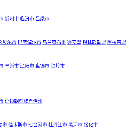
市
忻州市
临汾市
吕梁市
伦贝尔市
巴彦淖尔市
乌兰察布市
兴安盟
锡林郭勒盟
阿拉善盟
市
阜新市
辽阳市
盘锦市
铁岭市
市
延边朝鲜族自治州
春市
佳木斯市
七台河市
牡丹江市
黑河市
绥化市