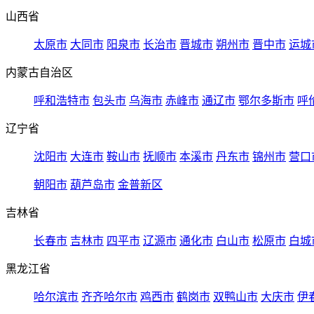
山西省
太原市
大同市
阳泉市
长治市
晋城市
朔州市
晋中市
运城
内蒙古自治区
呼和浩特市
包头市
乌海市
赤峰市
通辽市
鄂尔多斯市
呼
辽宁省
沈阳市
大连市
鞍山市
抚顺市
本溪市
丹东市
锦州市
营口
朝阳市
葫芦岛市
金普新区
吉林省
长春市
吉林市
四平市
辽源市
通化市
白山市
松原市
白城
黑龙江省
哈尔滨市
齐齐哈尔市
鸡西市
鹤岗市
双鸭山市
大庆市
伊