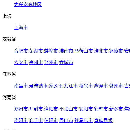
大兴安岭地区
上海
上海市
安徽省
合肥市
芜湖市
蚌埠市
淮南市
马鞍山市
淮北市
铜陵市
安
六安市
亳州市
池州市
宣城市
江西省
南昌市
景德镇市
萍乡市
九江市
新余市
鹰潭市
赣州市
吉
河南省
郑州市
开封市
洛阳市
平顶山市
安阳市
鹤壁市
新乡市
焦
南阳市
商丘市
信阳市
周口市
驻马店市
直辖县级