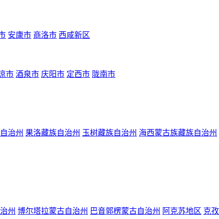
市
安康市
商洛市
西咸新区
凉市
酒泉市
庆阳市
定西市
陇南市
自治州
果洛藏族自治州
玉树藏族自治州
海西蒙古族藏族自治州
治州
博尔塔拉蒙古自治州
巴音郭楞蒙古自治州
阿克苏地区
克孜