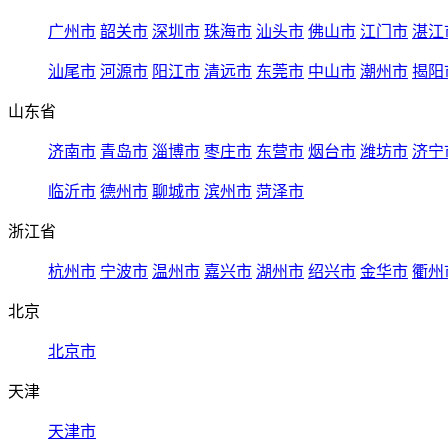
广州市
韶关市
深圳市
珠海市
汕头市
佛山市
江门市
湛江
汕尾市
河源市
阳江市
清远市
东莞市
中山市
潮州市
揭阳
山东省
济南市
青岛市
淄博市
枣庄市
东营市
烟台市
潍坊市
济宁
临沂市
德州市
聊城市
滨州市
菏泽市
浙江省
杭州市
宁波市
温州市
嘉兴市
湖州市
绍兴市
金华市
衢州
北京
北京市
天津
天津市