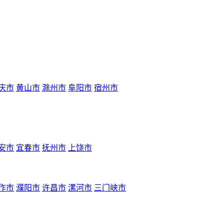
庆市
黄山市
滁州市
阜阳市
宿州市
安市
宜春市
抚州市
上饶市
作市
濮阳市
许昌市
漯河市
三门峡市