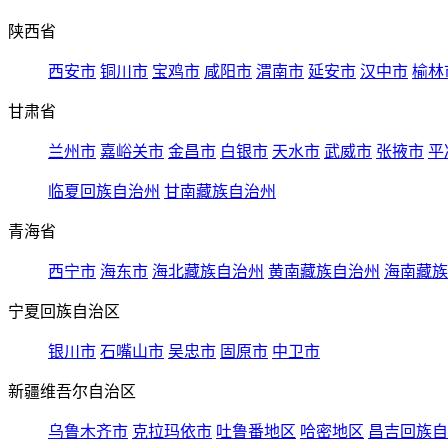
陕西省
西安市
铜川市
宝鸡市
咸阳市
渭南市
延安市
汉中市
榆林
甘肃省
兰州市
嘉峪关市
金昌市
白银市
天水市
武威市
张掖市
平
临夏回族自治州
甘南藏族自治州
青海省
西宁市
海东市
海北藏族自治州
黄南藏族自治州
海南藏族
宁夏回族自治区
银川市
石嘴山市
吴忠市
固原市
中卫市
新疆维吾尔自治区
乌鲁木齐市
克拉玛依市
吐鲁番地区
哈密地区
昌吉回族自