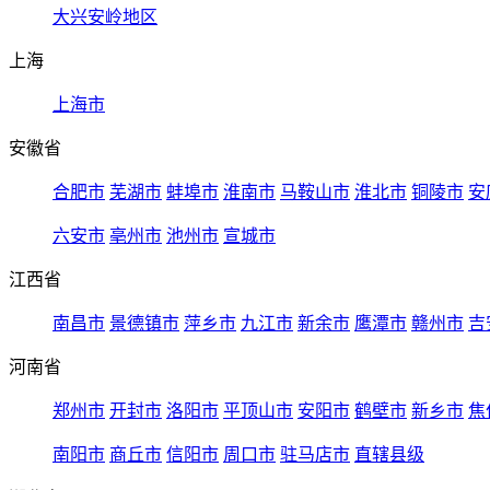
大兴安岭地区
上海
上海市
安徽省
合肥市
芜湖市
蚌埠市
淮南市
马鞍山市
淮北市
铜陵市
安
六安市
亳州市
池州市
宣城市
江西省
南昌市
景德镇市
萍乡市
九江市
新余市
鹰潭市
赣州市
吉
河南省
郑州市
开封市
洛阳市
平顶山市
安阳市
鹤壁市
新乡市
焦
南阳市
商丘市
信阳市
周口市
驻马店市
直辖县级