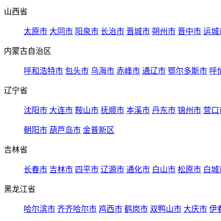
山西省
太原市
大同市
阳泉市
长治市
晋城市
朔州市
晋中市
运城
内蒙古自治区
呼和浩特市
包头市
乌海市
赤峰市
通辽市
鄂尔多斯市
呼
辽宁省
沈阳市
大连市
鞍山市
抚顺市
本溪市
丹东市
锦州市
营口
朝阳市
葫芦岛市
金普新区
吉林省
长春市
吉林市
四平市
辽源市
通化市
白山市
松原市
白城
黑龙江省
哈尔滨市
齐齐哈尔市
鸡西市
鹤岗市
双鸭山市
大庆市
伊