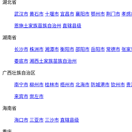
湖北省
武汉市
黄石市
十堰市
宜昌市
襄阳市
鄂州市
荆门市
孝感
恩施土家族苗族自治州
直辖县级
湖南省
长沙市
株洲市
湘潭市
衡阳市
邵阳市
岳阳市
常德市
张家
娄底市
湘西土家族苗族自治州
广西壮族自治区
南宁市
柳州市
桂林市
梧州市
北海市
防城港市
钦州市
贵
来宾市
崇左市
海南省
海口市
三亚市
三沙市
直辖县级
重庆