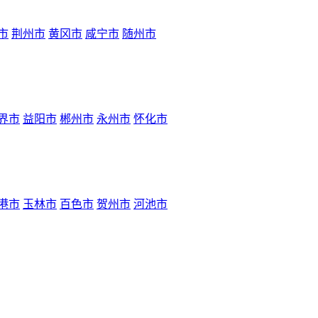
市
荆州市
黄冈市
咸宁市
随州市
界市
益阳市
郴州市
永州市
怀化市
港市
玉林市
百色市
贺州市
河池市