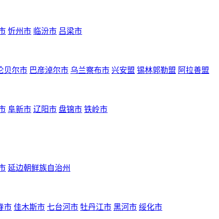
市
忻州市
临汾市
吕梁市
伦贝尔市
巴彦淖尔市
乌兰察布市
兴安盟
锡林郭勒盟
阿拉善盟
市
阜新市
辽阳市
盘锦市
铁岭市
市
延边朝鲜族自治州
春市
佳木斯市
七台河市
牡丹江市
黑河市
绥化市