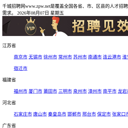
千城招聘网www.zpw.net是覆盖全国各省、市、区县的
需求。 2026年08月07日 星期五
江苏省
南京市
无锡市
徐州市
常州市
苏州市
南通市
连云港市
淮
宿迁市
福建省
福州市
厦门市
莆田市
三明市
泉州市
漳州市
南平市
龙岩
河北省
石家庄市
唐山市
秦皇岛市
邯郸市
邢台市
保定市
张家口
广东省