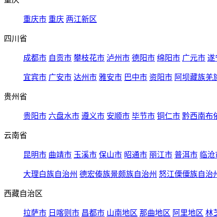
重庆市
重庆
两江新区
四川省
成都市
自贡市
攀枝花市
泸州市
德阳市
绵阳市
广元市
遂
宜宾市
广安市
达州市
雅安市
巴中市
资阳市
阿坝藏族羌
贵州省
贵阳市
六盘水市
遵义市
安顺市
毕节市
铜仁市
黔西南布
云南省
昆明市
曲靖市
玉溪市
保山市
昭通市
丽江市
普洱市
临沧
大理白族自治州
德宏傣族景颇族自治州
怒江傈僳族自治
西藏自治区
拉萨市
日喀则市
昌都市
山南地区
那曲地区
阿里地区
林