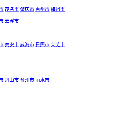
市
茂名市
肇庆市
惠州市
梅州市
市
云浮市
市
泰安市
威海市
日照市
莱芜市
市
舟山市
台州市
丽水市