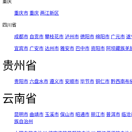
重庆
重庆市
重庆
两江新区
四川省
成都市
自贡市
攀枝花市
泸州市
德阳市
绵阳市
广元市
遂
宜宾市
广安市
达州市
雅安市
巴中市
资阳市
阿坝藏族羌
贵州省
贵阳市
六盘水市
遵义市
安顺市
毕节市
铜仁市
黔西南布
云南省
昆明市
曲靖市
玉溪市
保山市
昭通市
丽江市
普洱市
临沧
族自治州