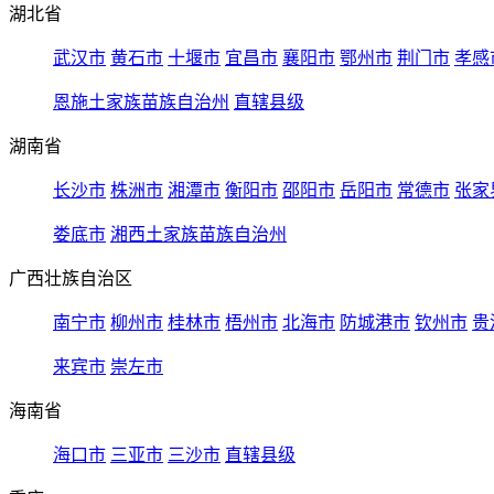
湖北省
武汉市
黄石市
十堰市
宜昌市
襄阳市
鄂州市
荆门市
孝感
恩施土家族苗族自治州
直辖县级
湖南省
长沙市
株洲市
湘潭市
衡阳市
邵阳市
岳阳市
常德市
张家
娄底市
湘西土家族苗族自治州
广西壮族自治区
南宁市
柳州市
桂林市
梧州市
北海市
防城港市
钦州市
贵
来宾市
崇左市
海南省
海口市
三亚市
三沙市
直辖县级