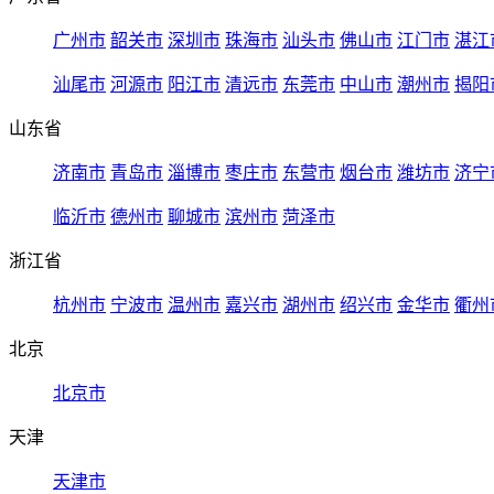
广州市
韶关市
深圳市
珠海市
汕头市
佛山市
江门市
湛江
汕尾市
河源市
阳江市
清远市
东莞市
中山市
潮州市
揭阳
山东省
济南市
青岛市
淄博市
枣庄市
东营市
烟台市
潍坊市
济宁
临沂市
德州市
聊城市
滨州市
菏泽市
浙江省
杭州市
宁波市
温州市
嘉兴市
湖州市
绍兴市
金华市
衢州
北京
北京市
天津
天津市