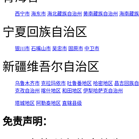
西宁市
海东市
海北藏族自治州
黄南藏族自治州
海南藏族
宁夏回族自治区
银川市
石嘴山市
吴忠市
固原市
中卫市
新疆维吾尔自治区
乌鲁木齐市
克拉玛依市
吐鲁番地区
哈密地区
昌吉回族自
克孜自治州
喀什地区
和田地区
伊犁哈萨克自治州
塔城地区
阿勒泰地区
直辖县级
免责声明：