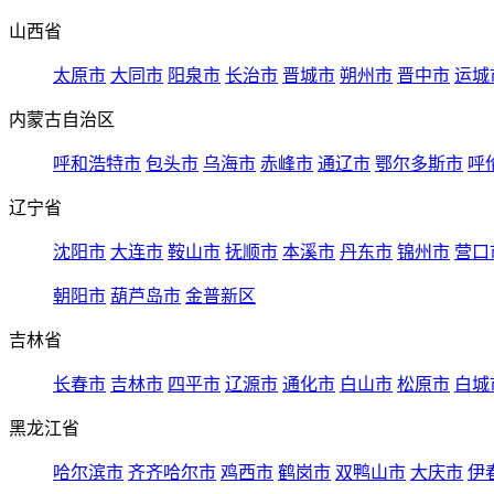
山西省
太原市
大同市
阳泉市
长治市
晋城市
朔州市
晋中市
运城
内蒙古自治区
呼和浩特市
包头市
乌海市
赤峰市
通辽市
鄂尔多斯市
呼
辽宁省
沈阳市
大连市
鞍山市
抚顺市
本溪市
丹东市
锦州市
营口
朝阳市
葫芦岛市
金普新区
吉林省
长春市
吉林市
四平市
辽源市
通化市
白山市
松原市
白城
黑龙江省
哈尔滨市
齐齐哈尔市
鸡西市
鹤岗市
双鸭山市
大庆市
伊