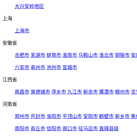
大兴安岭地区
上海
上海市
安徽省
合肥市
芜湖市
蚌埠市
淮南市
马鞍山市
淮北市
铜陵市
安
六安市
亳州市
池州市
宣城市
江西省
南昌市
景德镇市
萍乡市
九江市
新余市
鹰潭市
赣州市
吉
河南省
郑州市
开封市
洛阳市
平顶山市
安阳市
鹤壁市
新乡市
焦
南阳市
商丘市
信阳市
周口市
驻马店市
直辖县级