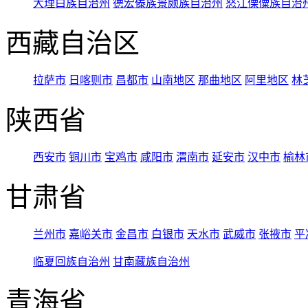
大理白族自治州
德宏傣族景颇族自治州
怒江傈僳族自治
西藏自治区
拉萨市
日喀则市
昌都市
山南地区
那曲地区
阿里地区
林
陕西省
西安市
铜川市
宝鸡市
咸阳市
渭南市
延安市
汉中市
榆林
甘肃省
兰州市
嘉峪关市
金昌市
白银市
天水市
武威市
张掖市
平
临夏回族自治州
甘南藏族自治州
青海省