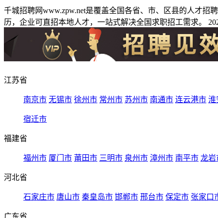
千城招聘网www.zpw.net是覆盖全国各省、市、区县的人
历，企业可直招本地人才，一站式解决全国求职招工需求。 2026
江苏省
南京市
无锡市
徐州市
常州市
苏州市
南通市
连云港市
淮
宿迁市
福建省
福州市
厦门市
莆田市
三明市
泉州市
漳州市
南平市
龙岩
河北省
石家庄市
唐山市
秦皇岛市
邯郸市
邢台市
保定市
张家口
广东省