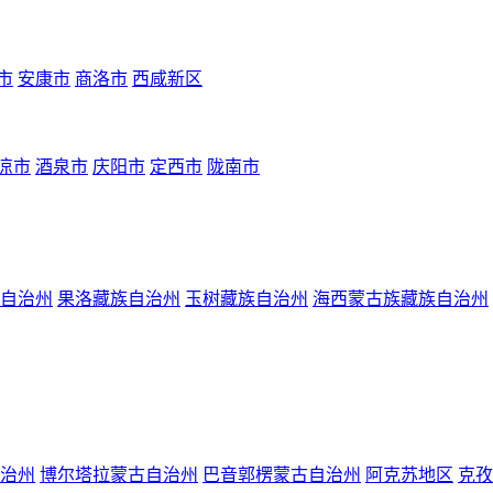
市
安康市
商洛市
西咸新区
凉市
酒泉市
庆阳市
定西市
陇南市
自治州
果洛藏族自治州
玉树藏族自治州
海西蒙古族藏族自治州
治州
博尔塔拉蒙古自治州
巴音郭楞蒙古自治州
阿克苏地区
克孜