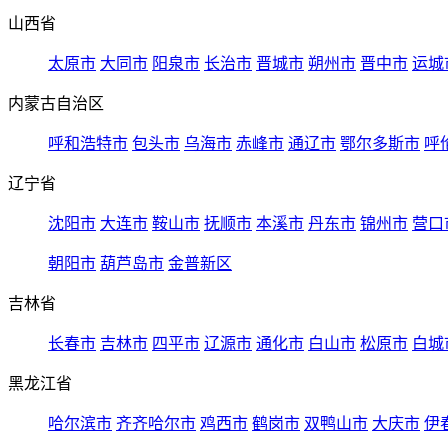
山西省
太原市
大同市
阳泉市
长治市
晋城市
朔州市
晋中市
运城
内蒙古自治区
呼和浩特市
包头市
乌海市
赤峰市
通辽市
鄂尔多斯市
呼
辽宁省
沈阳市
大连市
鞍山市
抚顺市
本溪市
丹东市
锦州市
营口
朝阳市
葫芦岛市
金普新区
吉林省
长春市
吉林市
四平市
辽源市
通化市
白山市
松原市
白城
黑龙江省
哈尔滨市
齐齐哈尔市
鸡西市
鹤岗市
双鸭山市
大庆市
伊