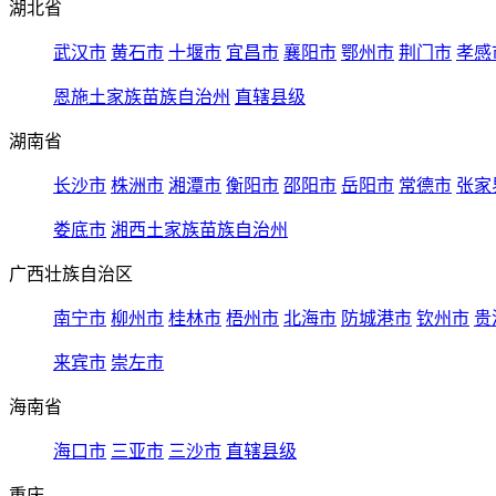
湖北省
武汉市
黄石市
十堰市
宜昌市
襄阳市
鄂州市
荆门市
孝感
恩施土家族苗族自治州
直辖县级
湖南省
长沙市
株洲市
湘潭市
衡阳市
邵阳市
岳阳市
常德市
张家
娄底市
湘西土家族苗族自治州
广西壮族自治区
南宁市
柳州市
桂林市
梧州市
北海市
防城港市
钦州市
贵
来宾市
崇左市
海南省
海口市
三亚市
三沙市
直辖县级
重庆