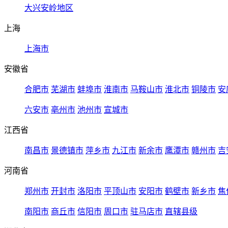
大兴安岭地区
上海
上海市
安徽省
合肥市
芜湖市
蚌埠市
淮南市
马鞍山市
淮北市
铜陵市
安
六安市
亳州市
池州市
宣城市
江西省
南昌市
景德镇市
萍乡市
九江市
新余市
鹰潭市
赣州市
吉
河南省
郑州市
开封市
洛阳市
平顶山市
安阳市
鹤壁市
新乡市
焦
南阳市
商丘市
信阳市
周口市
驻马店市
直辖县级