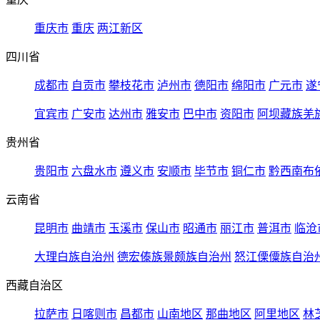
重庆市
重庆
两江新区
四川省
成都市
自贡市
攀枝花市
泸州市
德阳市
绵阳市
广元市
遂
宜宾市
广安市
达州市
雅安市
巴中市
资阳市
阿坝藏族羌
贵州省
贵阳市
六盘水市
遵义市
安顺市
毕节市
铜仁市
黔西南布
云南省
昆明市
曲靖市
玉溪市
保山市
昭通市
丽江市
普洱市
临沧
大理白族自治州
德宏傣族景颇族自治州
怒江傈僳族自治
西藏自治区
拉萨市
日喀则市
昌都市
山南地区
那曲地区
阿里地区
林