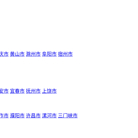
庆市
黄山市
滁州市
阜阳市
宿州市
安市
宜春市
抚州市
上饶市
作市
濮阳市
许昌市
漯河市
三门峡市