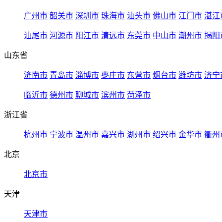
广州市
韶关市
深圳市
珠海市
汕头市
佛山市
江门市
湛江
汕尾市
河源市
阳江市
清远市
东莞市
中山市
潮州市
揭阳
山东省
济南市
青岛市
淄博市
枣庄市
东营市
烟台市
潍坊市
济宁
临沂市
德州市
聊城市
滨州市
菏泽市
浙江省
杭州市
宁波市
温州市
嘉兴市
湖州市
绍兴市
金华市
衢州
北京
北京市
天津
天津市