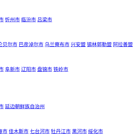
市
忻州市
临汾市
吕梁市
伦贝尔市
巴彦淖尔市
乌兰察布市
兴安盟
锡林郭勒盟
阿拉善盟
市
阜新市
辽阳市
盘锦市
铁岭市
市
延边朝鲜族自治州
春市
佳木斯市
七台河市
牡丹江市
黑河市
绥化市