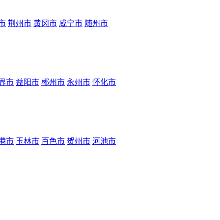
市
荆州市
黄冈市
咸宁市
随州市
界市
益阳市
郴州市
永州市
怀化市
港市
玉林市
百色市
贺州市
河池市