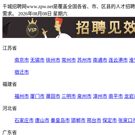
千城招聘网www.zpw.net是覆盖全国各省、市、区县的
需求。 2026年08月08日 星期六
江苏省
南京市
无锡市
徐州市
常州市
苏州市
南通市
连云港市
淮
宿迁市
福建省
福州市
厦门市
莆田市
三明市
泉州市
漳州市
南平市
龙岩
河北省
石家庄市
唐山市
秦皇岛市
邯郸市
邢台市
保定市
张家口
广东省