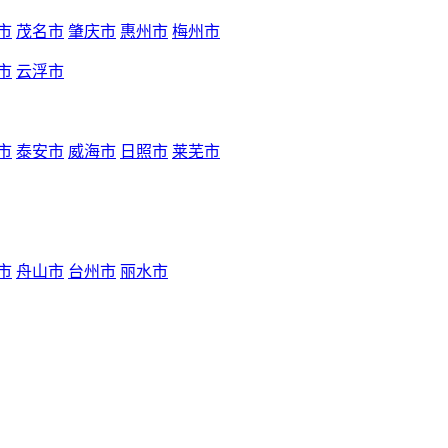
市
茂名市
肇庆市
惠州市
梅州市
市
云浮市
市
泰安市
威海市
日照市
莱芜市
市
舟山市
台州市
丽水市