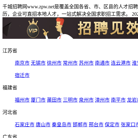
千城招聘网www.zpw.net是覆盖全国各省、市、区县的人
历，企业可直招本地人才，一站式解决全国求职招工需求。 2026
江苏省
南京市
无锡市
徐州市
常州市
苏州市
南通市
连云港市
淮
宿迁市
福建省
福州市
厦门市
莆田市
三明市
泉州市
漳州市
南平市
龙岩
河北省
石家庄市
唐山市
秦皇岛市
邯郸市
邢台市
保定市
张家口
广东省