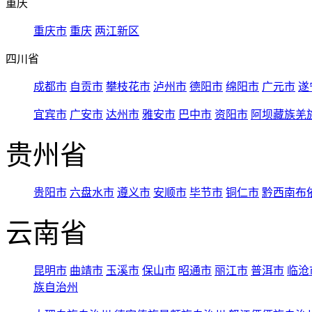
重庆
重庆市
重庆
两江新区
四川省
成都市
自贡市
攀枝花市
泸州市
德阳市
绵阳市
广元市
遂
宜宾市
广安市
达州市
雅安市
巴中市
资阳市
阿坝藏族羌
贵州省
贵阳市
六盘水市
遵义市
安顺市
毕节市
铜仁市
黔西南布
云南省
昆明市
曲靖市
玉溪市
保山市
昭通市
丽江市
普洱市
临沧
族自治州