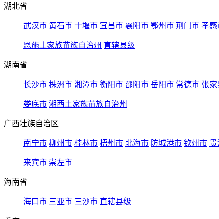
湖北省
武汉市
黄石市
十堰市
宜昌市
襄阳市
鄂州市
荆门市
孝感
恩施土家族苗族自治州
直辖县级
湖南省
长沙市
株洲市
湘潭市
衡阳市
邵阳市
岳阳市
常德市
张家
娄底市
湘西土家族苗族自治州
广西壮族自治区
南宁市
柳州市
桂林市
梧州市
北海市
防城港市
钦州市
贵
来宾市
崇左市
海南省
海口市
三亚市
三沙市
直辖县级