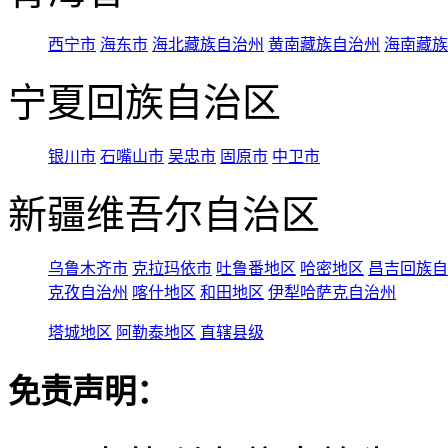
西宁市
海东市
海北藏族自治州
黄南藏族自治州
海南藏族
宁夏回族自治区
银川市
石嘴山市
吴忠市
固原市
中卫市
新疆维吾尔自治区
乌鲁木齐市
克拉玛依市
吐鲁番地区
哈密地区
昌吉回族自
克孜自治州
喀什地区
和田地区
伊犁哈萨克自治州
塔城地区
阿勒泰地区
直辖县级
免责声明：