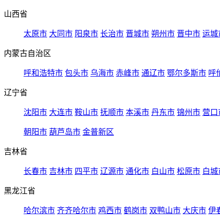
山西省
太原市
大同市
阳泉市
长治市
晋城市
朔州市
晋中市
运城
内蒙古自治区
呼和浩特市
包头市
乌海市
赤峰市
通辽市
鄂尔多斯市
呼
辽宁省
沈阳市
大连市
鞍山市
抚顺市
本溪市
丹东市
锦州市
营口
朝阳市
葫芦岛市
金普新区
吉林省
长春市
吉林市
四平市
辽源市
通化市
白山市
松原市
白城
黑龙江省
哈尔滨市
齐齐哈尔市
鸡西市
鹤岗市
双鸭山市
大庆市
伊