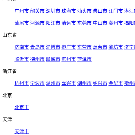
广州市
韶关市
深圳市
珠海市
汕头市
佛山市
江门市
湛江
汕尾市
河源市
阳江市
清远市
东莞市
中山市
潮州市
揭阳
山东省
济南市
青岛市
淄博市
枣庄市
东营市
烟台市
潍坊市
济宁
临沂市
德州市
聊城市
滨州市
菏泽市
浙江省
杭州市
宁波市
温州市
嘉兴市
湖州市
绍兴市
金华市
衢州
北京
北京市
天津
天津市