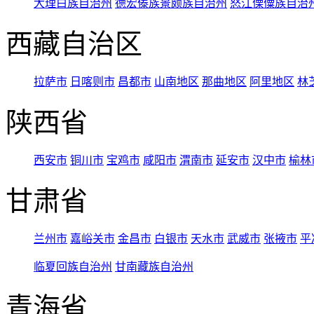
大理白族自治州
德宏傣族景颇族自治州
怒江傈僳族自治
西藏自治区
拉萨市
日喀则市
昌都市
山南地区
那曲地区
阿里地区
林
陕西省
西安市
铜川市
宝鸡市
咸阳市
渭南市
延安市
汉中市
榆林
甘肃省
兰州市
嘉峪关市
金昌市
白银市
天水市
武威市
张掖市
平
临夏回族自治州
甘南藏族自治州
青海省