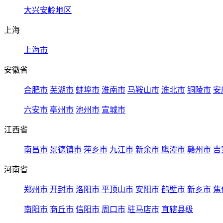
大兴安岭地区
上海
上海市
安徽省
合肥市
芜湖市
蚌埠市
淮南市
马鞍山市
淮北市
铜陵市
安
六安市
亳州市
池州市
宣城市
江西省
南昌市
景德镇市
萍乡市
九江市
新余市
鹰潭市
赣州市
吉
河南省
郑州市
开封市
洛阳市
平顶山市
安阳市
鹤壁市
新乡市
焦
南阳市
商丘市
信阳市
周口市
驻马店市
直辖县级