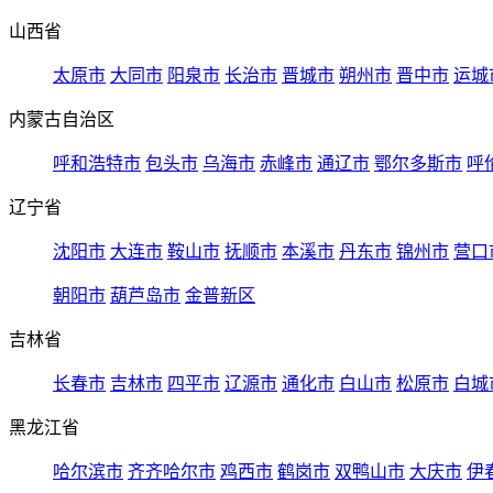
山西省
太原市
大同市
阳泉市
长治市
晋城市
朔州市
晋中市
运城
内蒙古自治区
呼和浩特市
包头市
乌海市
赤峰市
通辽市
鄂尔多斯市
呼
辽宁省
沈阳市
大连市
鞍山市
抚顺市
本溪市
丹东市
锦州市
营口
朝阳市
葫芦岛市
金普新区
吉林省
长春市
吉林市
四平市
辽源市
通化市
白山市
松原市
白城
黑龙江省
哈尔滨市
齐齐哈尔市
鸡西市
鹤岗市
双鸭山市
大庆市
伊