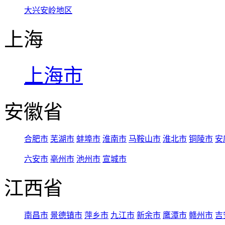
大兴安岭地区
上海
上海市
安徽省
合肥市
芜湖市
蚌埠市
淮南市
马鞍山市
淮北市
铜陵市
安
六安市
亳州市
池州市
宣城市
江西省
南昌市
景德镇市
萍乡市
九江市
新余市
鹰潭市
赣州市
吉