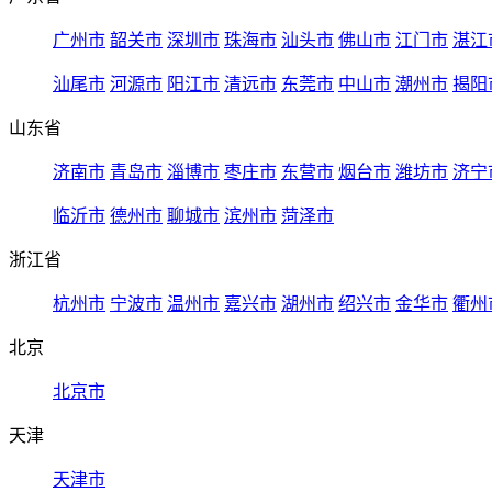
广州市
韶关市
深圳市
珠海市
汕头市
佛山市
江门市
湛江
汕尾市
河源市
阳江市
清远市
东莞市
中山市
潮州市
揭阳
山东省
济南市
青岛市
淄博市
枣庄市
东营市
烟台市
潍坊市
济宁
临沂市
德州市
聊城市
滨州市
菏泽市
浙江省
杭州市
宁波市
温州市
嘉兴市
湖州市
绍兴市
金华市
衢州
北京
北京市
天津
天津市