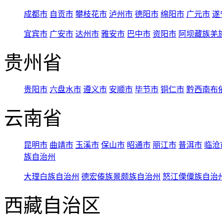
成都市
自贡市
攀枝花市
泸州市
德阳市
绵阳市
广元市
遂
宜宾市
广安市
达州市
雅安市
巴中市
资阳市
阿坝藏族羌
贵州省
贵阳市
六盘水市
遵义市
安顺市
毕节市
铜仁市
黔西南布
云南省
昆明市
曲靖市
玉溪市
保山市
昭通市
丽江市
普洱市
临沧
族自治州
大理白族自治州
德宏傣族景颇族自治州
怒江傈僳族自治
西藏自治区