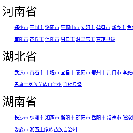
河南省
郑州市
开封市
洛阳市
平顶山市
安阳市
鹤壁市
新乡市
焦
南阳市
商丘市
信阳市
周口市
驻马店市
直辖县级
湖北省
武汉市
黄石市
十堰市
宜昌市
襄阳市
鄂州市
荆门市
孝感
恩施土家族苗族自治州
直辖县级
湖南省
长沙市
株洲市
湘潭市
衡阳市
邵阳市
岳阳市
常德市
张家
娄底市
湘西土家族苗族自治州