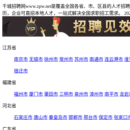
千城招聘网www.zpw.net是覆盖全国各省、市、区县的人
历，企业可直招本地人才，一站式解决全国求职招工需求。 2026
江苏省
南京市
无锡市
徐州市
常州市
苏州市
南通市
连云港市
淮
宿迁市
福建省
福州市
厦门市
莆田市
三明市
泉州市
漳州市
南平市
龙岩
河北省
石家庄市
唐山市
秦皇岛市
邯郸市
邢台市
保定市
张家口
广东省