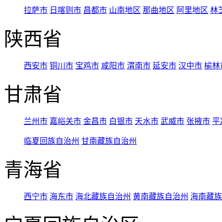
拉萨市
日喀则市
昌都市
山南地区
那曲地区
阿里地区
林
陕西省
西安市
铜川市
宝鸡市
咸阳市
渭南市
延安市
汉中市
榆林
甘肃省
兰州市
嘉峪关市
金昌市
白银市
天水市
武威市
张掖市
平
临夏回族自治州
甘南藏族自治州
青海省
西宁市
海东市
海北藏族自治州
黄南藏族自治州
海南藏族