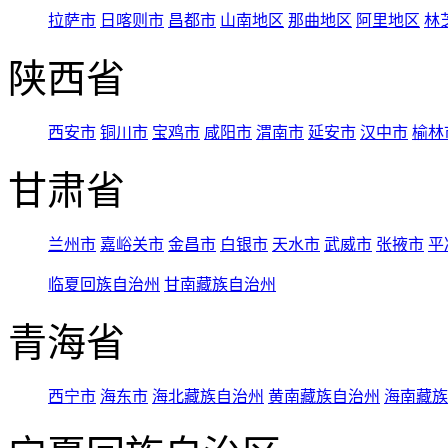
拉萨市
日喀则市
昌都市
山南地区
那曲地区
阿里地区
林
陕西省
西安市
铜川市
宝鸡市
咸阳市
渭南市
延安市
汉中市
榆林
甘肃省
兰州市
嘉峪关市
金昌市
白银市
天水市
武威市
张掖市
平
临夏回族自治州
甘南藏族自治州
青海省
西宁市
海东市
海北藏族自治州
黄南藏族自治州
海南藏族