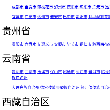
成都市
自贡市
攀枝花市
泸州市
德阳市
绵阳市
广元市
遂
宜宾市
广安市
达州市
雅安市
巴中市
资阳市
阿坝藏族羌
贵州省
贵阳市
六盘水市
遵义市
安顺市
毕节市
铜仁市
黔西南布
云南省
昆明市
曲靖市
玉溪市
保山市
昭通市
丽江市
普洱市
临沧
族自治州
大理白族自治州
德宏傣族景颇族自治州
怒江傈僳族自治
西藏自治区