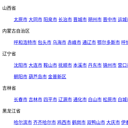
山西省
太原市
大同市
阳泉市
长治市
晋城市
朔州市
晋中市
运城
内蒙古自治区
呼和浩特市
包头市
乌海市
赤峰市
通辽市
鄂尔多斯市
呼
辽宁省
沈阳市
大连市
鞍山市
抚顺市
本溪市
丹东市
锦州市
营口
朝阳市
葫芦岛市
金普新区
吉林省
长春市
吉林市
四平市
辽源市
通化市
白山市
松原市
白城
黑龙江省
哈尔滨市
齐齐哈尔市
鸡西市
鹤岗市
双鸭山市
大庆市
伊