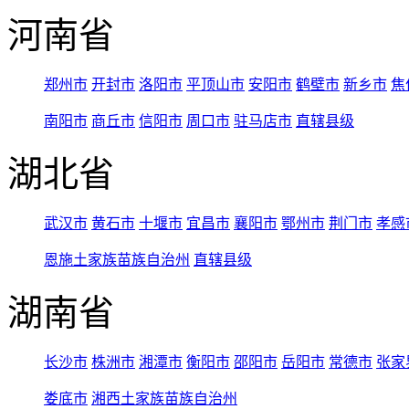
河南省
郑州市
开封市
洛阳市
平顶山市
安阳市
鹤壁市
新乡市
焦
南阳市
商丘市
信阳市
周口市
驻马店市
直辖县级
湖北省
武汉市
黄石市
十堰市
宜昌市
襄阳市
鄂州市
荆门市
孝感
恩施土家族苗族自治州
直辖县级
湖南省
长沙市
株洲市
湘潭市
衡阳市
邵阳市
岳阳市
常德市
张家
娄底市
湘西土家族苗族自治州