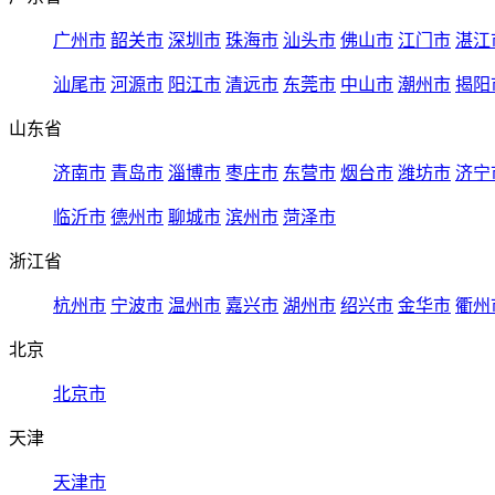
广州市
韶关市
深圳市
珠海市
汕头市
佛山市
江门市
湛江
汕尾市
河源市
阳江市
清远市
东莞市
中山市
潮州市
揭阳
山东省
济南市
青岛市
淄博市
枣庄市
东营市
烟台市
潍坊市
济宁
临沂市
德州市
聊城市
滨州市
菏泽市
浙江省
杭州市
宁波市
温州市
嘉兴市
湖州市
绍兴市
金华市
衢州
北京
北京市
天津
天津市