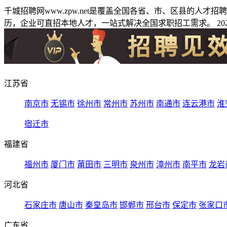
千城招聘网www.zpw.net是覆盖全国各省、市、区县的人
历，企业可直招本地人才，一站式解决全国求职招工需求。 2026
江苏省
南京市
无锡市
徐州市
常州市
苏州市
南通市
连云港市
淮
宿迁市
福建省
福州市
厦门市
莆田市
三明市
泉州市
漳州市
南平市
龙岩
河北省
石家庄市
唐山市
秦皇岛市
邯郸市
邢台市
保定市
张家口
广东省