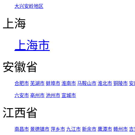
大兴安岭地区
上海
上海市
安徽省
合肥市
芜湖市
蚌埠市
淮南市
马鞍山市
淮北市
铜陵市
安
六安市
亳州市
池州市
宣城市
江西省
南昌市
景德镇市
萍乡市
九江市
新余市
鹰潭市
赣州市
吉