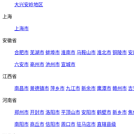
大兴安岭地区
上海
上海市
安徽省
合肥市
芜湖市
蚌埠市
淮南市
马鞍山市
淮北市
铜陵市
安
六安市
亳州市
池州市
宣城市
江西省
南昌市
景德镇市
萍乡市
九江市
新余市
鹰潭市
赣州市
吉
河南省
郑州市
开封市
洛阳市
平顶山市
安阳市
鹤壁市
新乡市
焦
南阳市
商丘市
信阳市
周口市
驻马店市
直辖县级