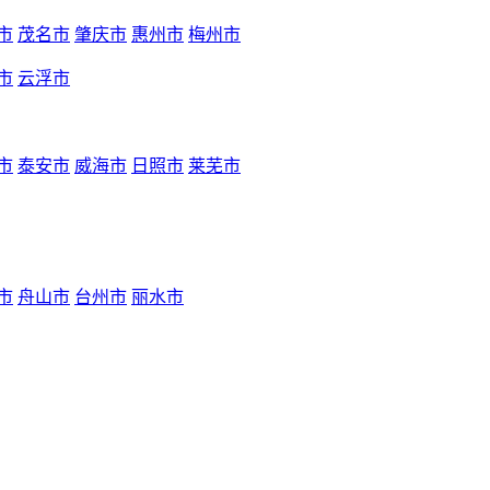
市
茂名市
肇庆市
惠州市
梅州市
市
云浮市
市
泰安市
威海市
日照市
莱芜市
市
舟山市
台州市
丽水市