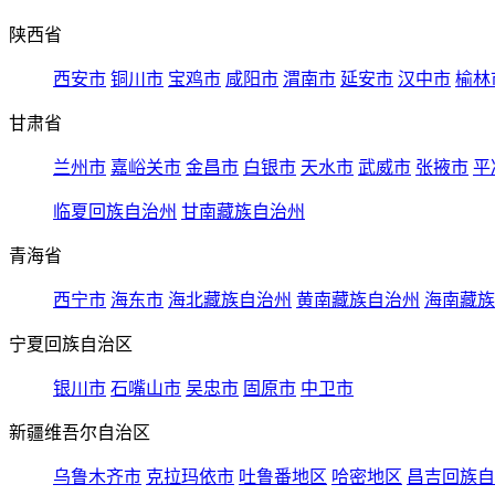
陕西省
西安市
铜川市
宝鸡市
咸阳市
渭南市
延安市
汉中市
榆林
甘肃省
兰州市
嘉峪关市
金昌市
白银市
天水市
武威市
张掖市
平
临夏回族自治州
甘南藏族自治州
青海省
西宁市
海东市
海北藏族自治州
黄南藏族自治州
海南藏族
宁夏回族自治区
银川市
石嘴山市
吴忠市
固原市
中卫市
新疆维吾尔自治区
乌鲁木齐市
克拉玛依市
吐鲁番地区
哈密地区
昌吉回族自