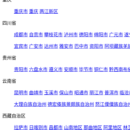
重庆市
重庆
两江新区
四川省
成都市
自贡市
攀枝花市
泸州市
德阳市
绵阳市
广元市
遂
宜宾市
广安市
达州市
雅安市
巴中市
资阳市
阿坝藏族羌
贵州省
贵阳市
六盘水市
遵义市
安顺市
毕节市
铜仁市
黔西南布
云南省
昆明市
曲靖市
玉溪市
保山市
昭通市
丽江市
普洱市
临沧
大理白族自治州
德宏傣族景颇族自治州
怒江傈僳族自治
西藏自治区
拉萨市
日喀则市
昌都市
山南地区
那曲地区
阿里地区
林