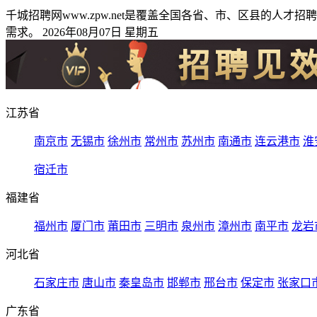
千城招聘网www.zpw.net是覆盖全国各省、市、区县的
需求。 2026年08月07日 星期五
江苏省
南京市
无锡市
徐州市
常州市
苏州市
南通市
连云港市
淮
宿迁市
福建省
福州市
厦门市
莆田市
三明市
泉州市
漳州市
南平市
龙岩
河北省
石家庄市
唐山市
秦皇岛市
邯郸市
邢台市
保定市
张家口
广东省