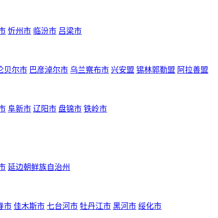
市
忻州市
临汾市
吕梁市
伦贝尔市
巴彦淖尔市
乌兰察布市
兴安盟
锡林郭勒盟
阿拉善盟
市
阜新市
辽阳市
盘锦市
铁岭市
市
延边朝鲜族自治州
春市
佳木斯市
七台河市
牡丹江市
黑河市
绥化市