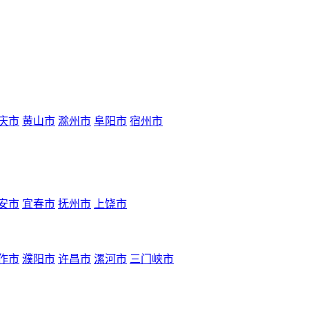
庆市
黄山市
滁州市
阜阳市
宿州市
安市
宜春市
抚州市
上饶市
作市
濮阳市
许昌市
漯河市
三门峡市