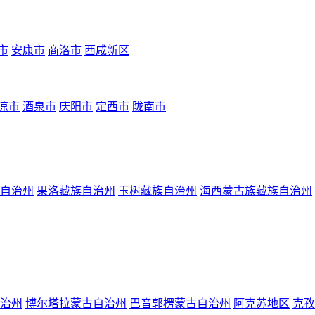
市
安康市
商洛市
西咸新区
凉市
酒泉市
庆阳市
定西市
陇南市
自治州
果洛藏族自治州
玉树藏族自治州
海西蒙古族藏族自治州
治州
博尔塔拉蒙古自治州
巴音郭楞蒙古自治州
阿克苏地区
克孜