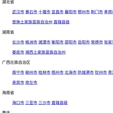
湖北省
武汉市
黄石市
十堰市
宜昌市
襄阳市
鄂州市
荆门市
孝感
恩施土家族苗族自治州
直辖县级
湖南省
长沙市
株洲市
湘潭市
衡阳市
邵阳市
岳阳市
常德市
张家
娄底市
湘西土家族苗族自治州
广西壮族自治区
南宁市
柳州市
桂林市
梧州市
北海市
防城港市
钦州市
贵
来宾市
崇左市
海南省
海口市
三亚市
三沙市
直辖县级
重庆