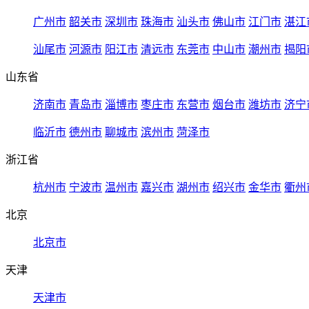
广州市
韶关市
深圳市
珠海市
汕头市
佛山市
江门市
湛江
汕尾市
河源市
阳江市
清远市
东莞市
中山市
潮州市
揭阳
山东省
济南市
青岛市
淄博市
枣庄市
东营市
烟台市
潍坊市
济宁
临沂市
德州市
聊城市
滨州市
菏泽市
浙江省
杭州市
宁波市
温州市
嘉兴市
湖州市
绍兴市
金华市
衢州
北京
北京市
天津
天津市