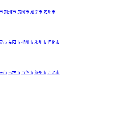
市
荆州市
黄冈市
咸宁市
随州市
界市
益阳市
郴州市
永州市
怀化市
港市
玉林市
百色市
贺州市
河池市